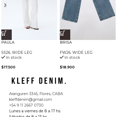
PAULA
BRISA
SS26
,
WIDE LEG
FW26
,
WIDE LEG
In stock
In stock
$
17.500
$
18.900
Aranguren 3345, Flores, CABA
kleffdenim@gmail.com
+54 9 11 2667 0730
Lunes a viernes de 8 a 17 hs
Sábados de 8 a 13 hs