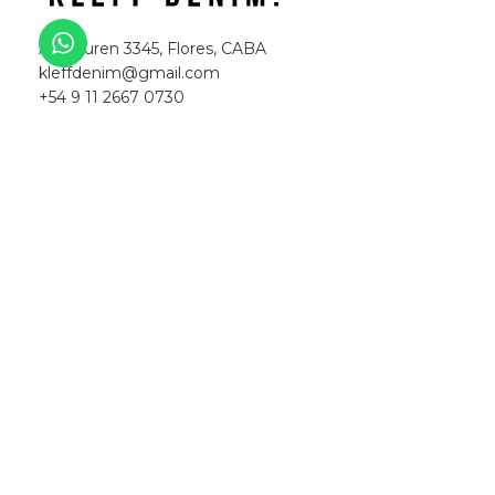
Aranguren 3345, Flores, CABA
kleffdenim@gmail.com
+54 9 11 2667 0730
Lunes a viernes de 8 a 17 hs
Sábados de 8 a 13 hs
INFO
¿Cómo comprar?
Guía de talles
Preguntas frecuentes
CATEGORIAS
SHORT/MINI
WIDE LEG
CARGOS