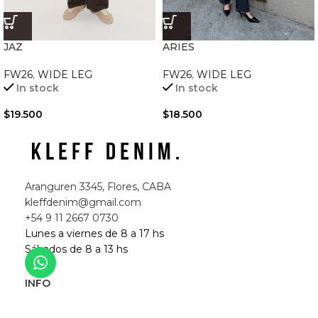
JAZ
ARIES
FW26
,
WIDE LEG
FW26
,
WIDE LEG
In stock
In stock
$
19.500
$
18.500
Aranguren 3345, Flores, CABA
kleffdenim@gmail.com
+54 9 11 2667 0730
Lunes a viernes de 8 a 17 hs
Sábados de 8 a 13 hs
INFO
¿Cómo comprar?