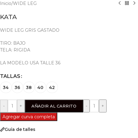
Inicio
/
WIDE LEG
KATA
WIDE LEG GRIS GASTADO
TIRO: BAJO
TELA: RIGIDA
LA MODELO USA TALLE 36
TALLAS
34
36
38
40
42
-
+
AÑADIR AL CARRITO
Agregar curva completa
Guía de talles