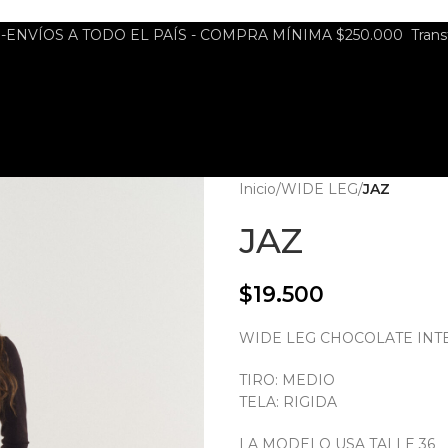
ENVÍOS A TODO EL PAÍS - COMPRA MÍNIMA $250.000 Transfe
Inicio
/
WIDE LEG
/
JAZ
JAZ
$
19.500
WIDE LEG CHOCOLATE INT
TIRO: MEDIO
TELA: RIGIDA
LA MODELO USA TALLE 36