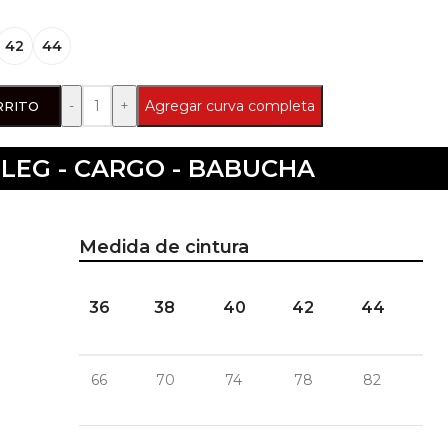
42
44
Agregar curva completa
RRITO
LEG - CARGO - BABUCHA
Medida de cintura
36
38
40
42
44
66
70
74
78
82