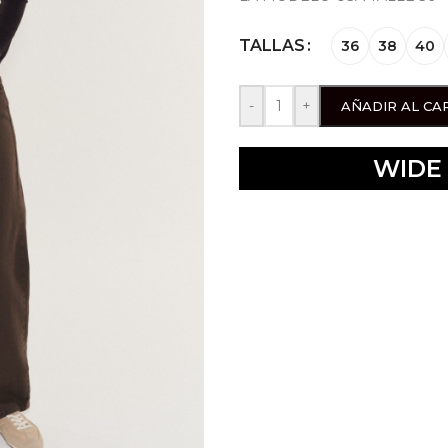
TALLAS
36
38
40
-
+
AÑADIR AL CA
WIDE 