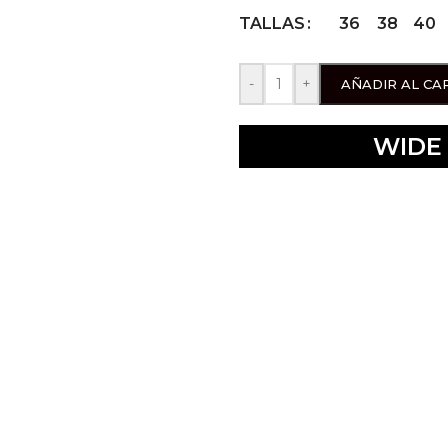
36
38
40
TALLAS
-
+
AÑADIR AL CA
WIDE 