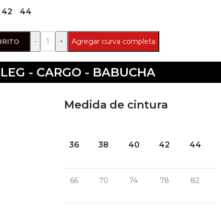
42
44
Agregar curva completa
RRITO
LEG - CARGO - BABUCHA
Medida de cintura
36
38
40
42
44
66
70
74
78
82