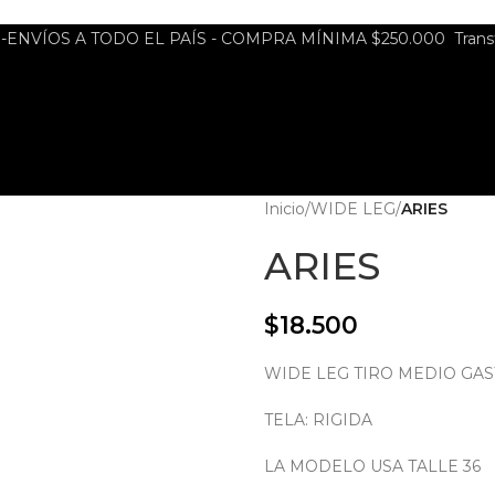
ENVÍOS A TODO EL PAÍS - COMPRA MÍNIMA $250.000 Transfe
Inicio
/
WIDE LEG
/
ARIES
ARIES
$
18.500
WIDE LEG TIRO MEDIO GA
TELA: RIGIDA
LA MODELO USA TALLE 36